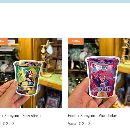
euw
Nieuw
Snel overzicht
Snel overzicht
rix Ramyeon - Zoey sticker
Huntrix Ramyeon - Mira sticker
opprijs
Verkoopprijs
af
€ 2,50
Vanaf
€ 2,50