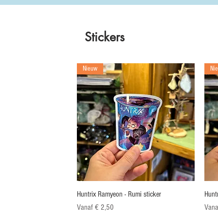
Stickers
Nieuw
Ni
Snel overzicht
Huntrix Ramyeon - Rumi sticker
Hunt
Verkoopprijs
Verko
Vanaf
€ 2,50
Van