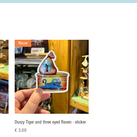
Nieuw
Snel overzicht
Durpy Tiger and three eyed Raven - sticker
Prijs
€ 3,00