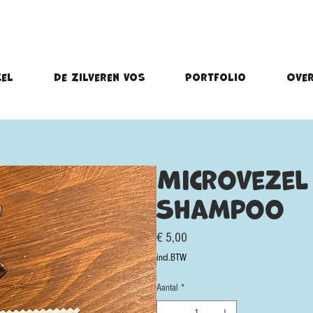
kel
De Zilveren Vos
Portfolio
Over
Microvezel
Shampoo
Prijs
€ 5,00
incl.BTW
Aantal
*