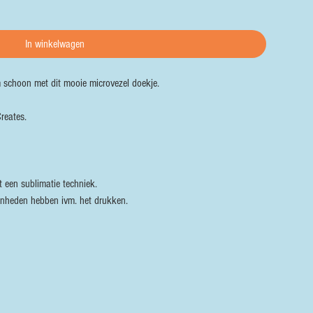
In winkelwagen
m schoon met dit mooie microvezel doekje.
reates.
 een sublimatie techniek.
enheden hebben ivm. het drukken.