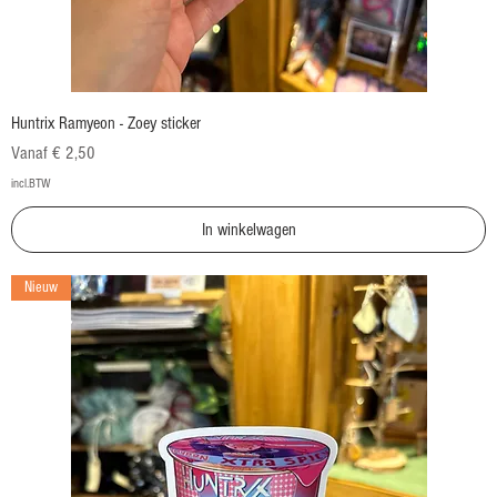
Huntrix Ramyeon - Zoey sticker
Verkoopprijs
Vanaf
€ 2,50
incl.BTW
In winkelwagen
Nieuw