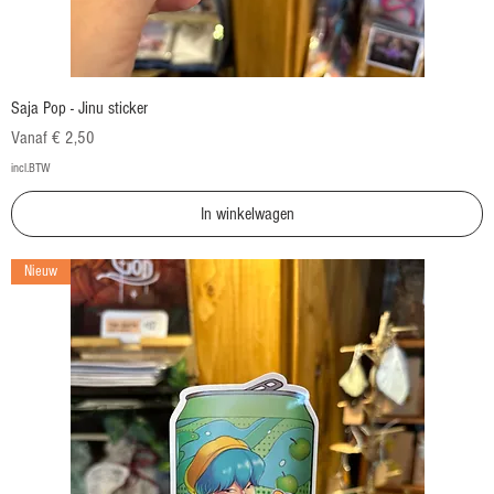
Saja Pop - Jinu sticker
Verkoopprijs
Vanaf
€ 2,50
incl.BTW
In winkelwagen
Nieuw