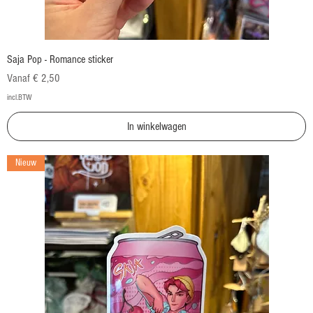
Saja Pop - Romance sticker
Verkoopprijs
Vanaf
€ 2,50
incl.BTW
In winkelwagen
Nieuw