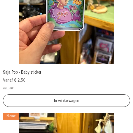
Saja Pop - Baby sticker
Verkoopprijs
Vanaf
€ 2,50
incl.BTW
In winkelwagen
Nieuw