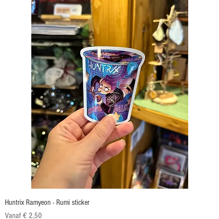
Huntrix Ramyeon - Rumi sticker
Verkoopprijs
Vanaf
€ 2,50