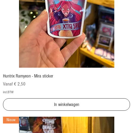
Huntrix Ramyeon - Mira sticker
Verkoopprijs
Vanaf
€ 2,50
incl.BTW
In winkelwagen
Nieuw