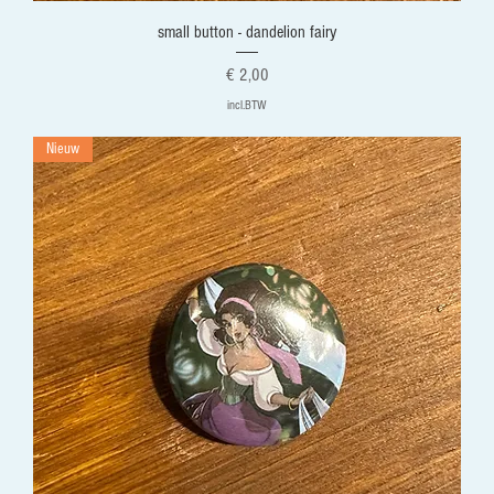
small button - dandelion fairy
Prijs
€ 2,00
incl.BTW
Nieuw