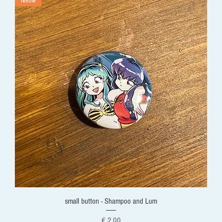
Nieuw
small button - Shampoo and Lum
Prijs
€ 2,00