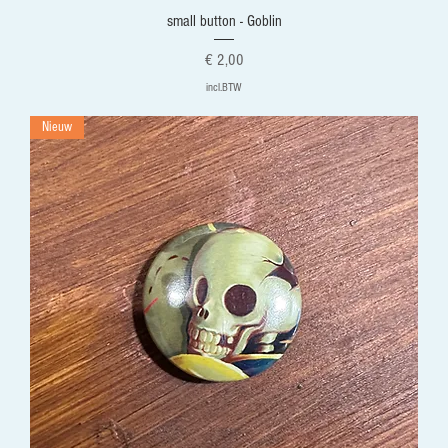
small button - Goblin
Prijs
€ 2,00
incl.BTW
Nieuw