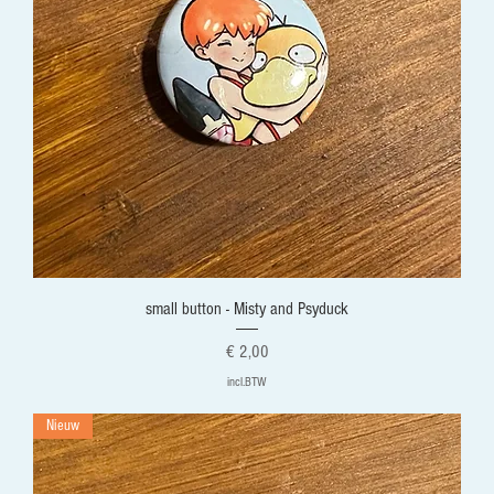
small button - Misty and Psyduck
Prijs
€ 2,00
incl.BTW
Nieuw