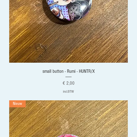
small button - Rumi - HUNTR/X
Prijs
€ 2,00
incl.BTW
Nieuw