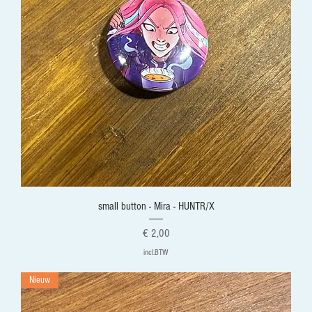
small button - Mira - HUNTR/X
Prijs
€ 2,00
incl.BTW
Nieuw