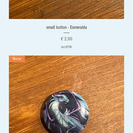
small button - Esmeralda
Prijs
€ 2,00
incl.BTW
Nieuw