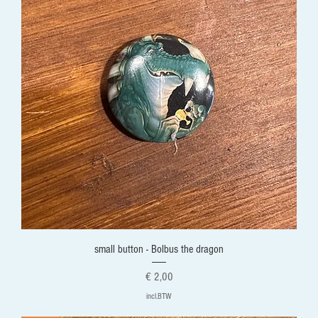
small button - Bolbus the dragon
Prijs
€ 2,00
incl.BTW