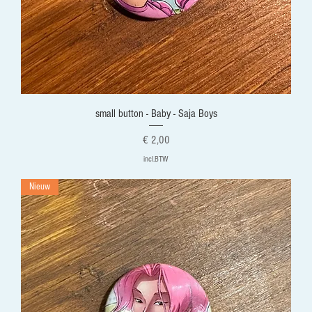
small button - Baby - Saja Boys
Prijs
€ 2,00
incl.BTW
Nieuw