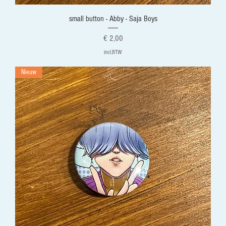
small button - Abby - Saja Boys
Prijs
€ 2,00
incl.BTW
Nieuw