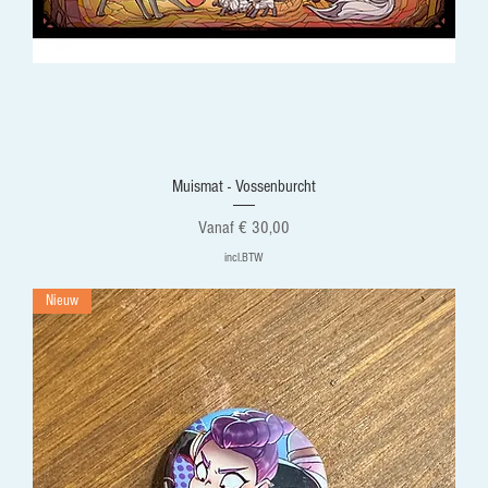
Muismat - Vossenburcht
Verkoopprijs
Vanaf
€ 30,00
incl.BTW
Nieuw