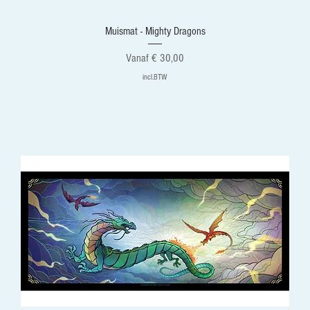
Muismat - Mighty Dragons
Verkoopprijs
Vanaf
€ 30,00
incl.BTW