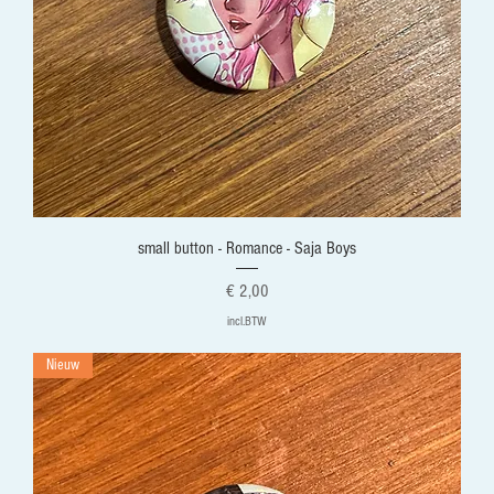
small button - Romance - Saja Boys
Prijs
€ 2,00
incl.BTW
Nieuw