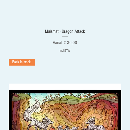
Muismat - Dragon Attack
Verkoopprijs
Vanaf
€ 30,00
incl.BTW
Back in stock!