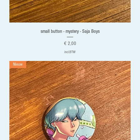
small button - mystery - Saja Boys
Prijs
€ 2,00
incl.BTW
Nieuw