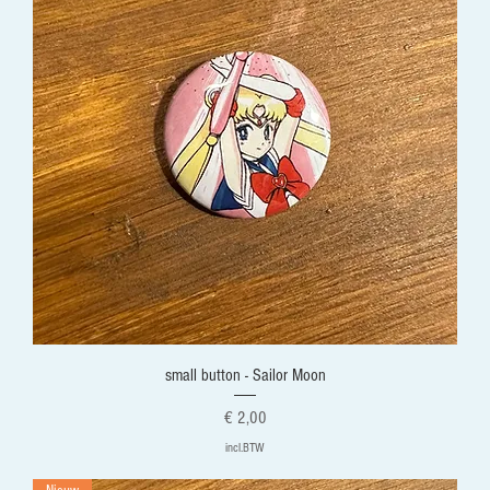
small button - Sailor Moon
Prijs
€ 2,00
incl.BTW