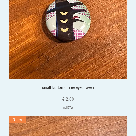
small button - three eyed raven
Prijs
€ 2,00
incl.BTW
Nieuw