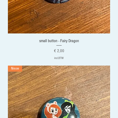
small button - Fairy Dragon
Prijs
€ 2,00
incl.BTW
Nieuw