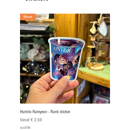
Nieuw
Huntrix Ramyeon - Rumi sticker
Verkoopprijs
Vanaf
€ 2,50
incl.BTW