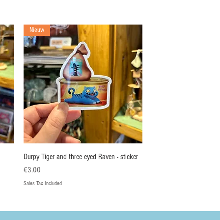
Nieuw
Quick View
Durpy Tiger and three eyed Raven - sticker
Price
€3.00
Sales Tax Included
Nieuw