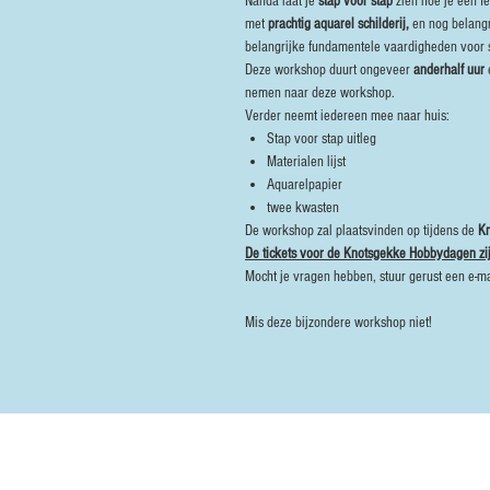
Nanda laat je
stap voor stap
zien hoe je een f
met
prachtig aquarel schilderij,
en nog belangr
belangrijke fundamentele vaardigheden voor s
Deze workshop duurt ongeveer
anderhalf uur
e
nemen naar deze workshop.
Verder neemt iedereen mee naar huis:
Stap voor stap uitleg
Materialen lijst
Aquarelpapier
twee kwasten
De workshop zal plaatsvinden op tijdens de
K
De tickets voor de Knotsgekke Hobbydagen zij
Mocht je vragen hebben, stuur gerust een e-m
Mis deze bijzondere workshop niet!