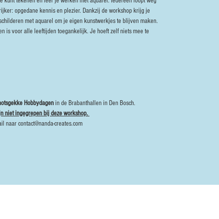
ee kunt tekenen en leer je werken met aquarel. Iedereen loopt weg
ijker: opgedane kennis en plezier. Dankzij de workshop krijg je
childeren met aquarel om je eigen kunstwerkjes te blijven maken.
n is voor alle leeftijden toegankelijk. Je hoeft zelf niets mee te
notsgekke Hobbydagen
in de Brabanthallen in Den Bosch.
n niet ingegrepen bij deze workshop.
ail naar contact@nanda-creates.com