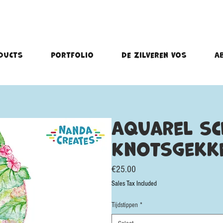
ducts
portfolio
De Zilveren Vos
A
Aquarel sc
Knotsgekk
Price
€25.00
Sales Tax Included
Tijdstippen
*