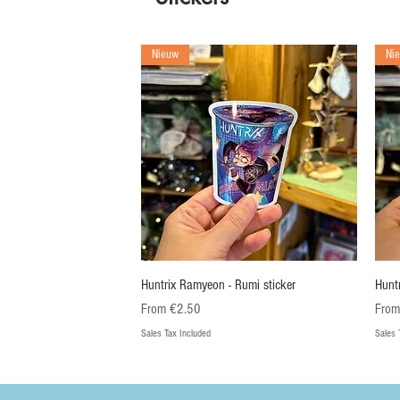
Nieuw
Ni
Quick View
Huntrix Ramyeon - Rumi sticker
Hunt
Sale Price
Sale 
From
€2.50
Fro
Sales Tax Included
Sales 
Nieuw
Nieuw
Ni