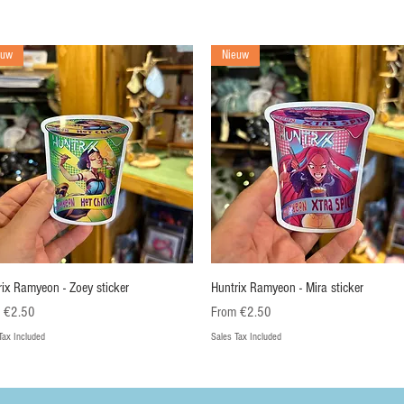
euw
Nieuw
Quick View
Quick View
rix Ramyeon - Zoey sticker
Huntrix Ramyeon - Mira sticker
Price
Sale Price
m
€2.50
From
€2.50
Tax Included
Sales Tax Included
euw
Nieuw